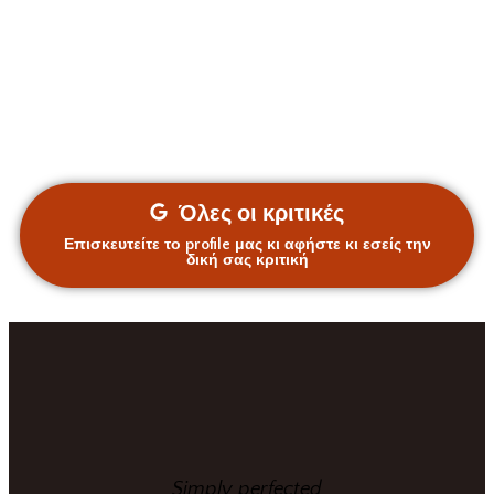
Όλες οι κριτικές
Επισκευτείτε το profile μας κι αφήστε κι εσείς την
δική σας κριτική
Simply perfected