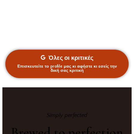
Όλες οι κριτικές
Επισκευτείτε το profile μας κι αφήστε κι εσείς την
δική σας κριτική
Simply perfected
Brewed to perfection