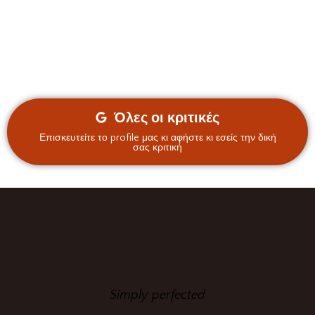
Όλες οι κριτικές
Επισκευτείτε το profile μας κι αφήστε κι εσείς την δική
σας κριτική
Simply perfected