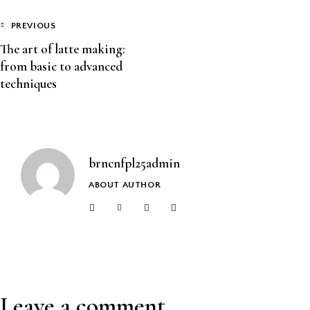
PREVIOUS
The art of latte making:
from basic to advanced
techniques
brncnfpl25admin
ABOUT AUTHOR
Leave a comment