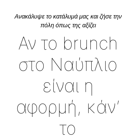
Ανακάλυψε το κατάλυμά μας και ζήσε την
πόλη όπως της αξίζει
Αν το brunch
στο Ναύπλιο
είναι η
αφορμή, κάν’
το